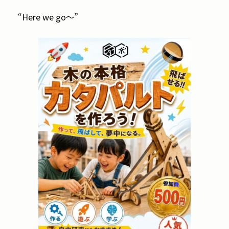
“Here we go～”